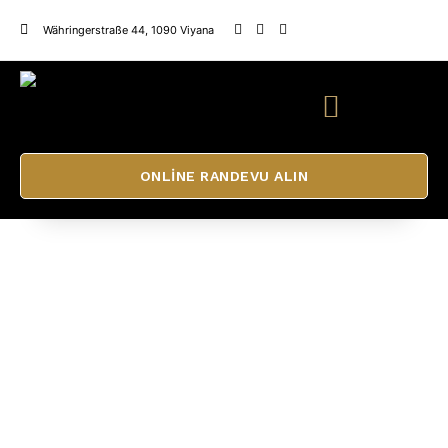
Währingerstraße 44, 1090 Viyana
ONLINE RANDEVU ALIN
Japon Baş SPA Viyana
Japon baş SPA'sının iyileştirici gücünü hissedin