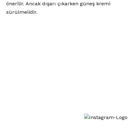
önerilir. Ancak dışarı çıkarken güneş kremi
sürülmelidir.
Viyana Lazer Epilasyon
Tedavilerimiz
ile ilgileniyormusunuz? Bizi
sosyal medyadan da takip edebilirsiniz