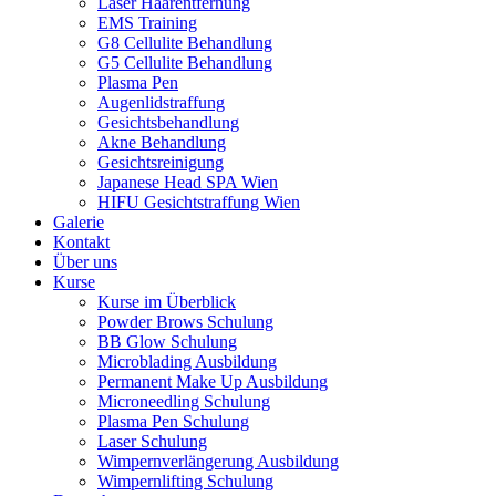
Laser Haarentfernung
EMS Training
G8 Cellulite Behandlung
G5 Cellulite Behandlung
Plasma Pen
Augenlidstraffung
Gesichtsbehandlung
Akne Behandlung
Gesichtsreinigung
Japanese Head SPA Wien
HIFU Gesichtstraffung Wien
Galerie
Kontakt
Über uns
Kurse
Kurse im Überblick
Powder Brows Schulung
BB Glow Schulung
Microblading Ausbildung
Permanent Make Up Ausbildung
Microneedling Schulung
Plasma Pen Schulung
Laser Schulung
Wimpernverlängerung Ausbildung
Wimpernlifting Schulung