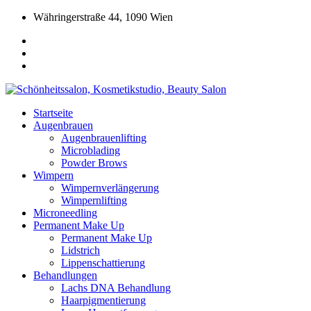
Währingerstraße 44, 1090 Wien
Startseite
Augenbrauen
Augenbrauenlifting
Microblading
Powder Brows
Wimpern
Wimpernverlängerung
Wimpernlifting
Microneedling
Permanent Make Up
Permanent Make Up
Lidstrich
Lippenschattierung
Behandlungen
Lachs DNA Behandlung
Haarpigmentierung