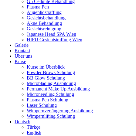
G5 Cellulite Behandlung
Plasma Pen
Augenlidstraffung
Gesichtsbehandlung
Akne Behandlung
Gesichtsreinigung
Japanese Head SPA Wien
HIFU Gesichtstraffung Wien
Galerie
Kontakt
Über uns
Kurse
Kurse im Überblick
Powder Brows Schulung
BB Glow Schulung
Microblading Ausbildung
Permanent Make Up Ausbildung
Microneedling Schulung
Plasma Pen Schulung
Laser Schulung
Wimpernverlängerung Ausbildung
Wimpernlifting Schulung
Deutsch
Türkçe
English