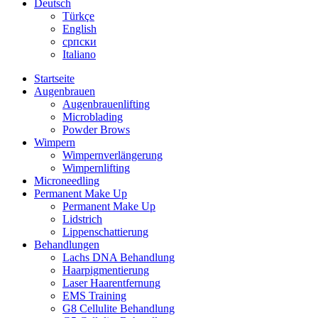
Deutsch
Türkçe
English
српски
Italiano
Startseite
Augenbrauen
Augenbrauenlifting
Microblading
Powder Brows
Wimpern
Wimpernverlängerung
Wimpernlifting
Microneedling
Permanent Make Up
Permanent Make Up
Lidstrich
Lippenschattierung
Behandlungen
Lachs DNA Behandlung
Haarpigmentierung
Laser Haarentfernung
EMS Training
G8 Cellulite Behandlung