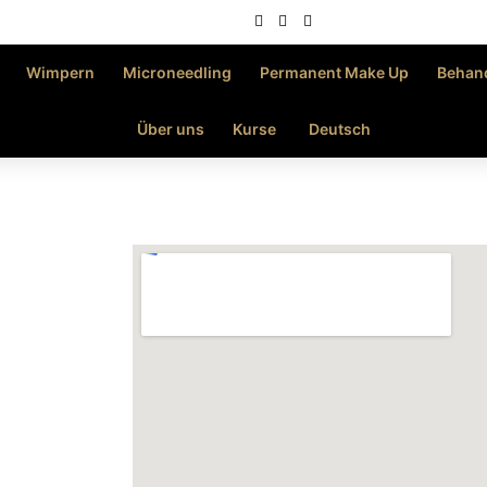
Wimpern
Microneedling
Permanent Make Up
Behan
Über uns
Kurse
Deutsch