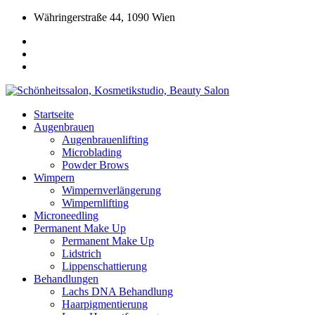
Währingerstraße 44, 1090 Wien
Startseite
Augenbrauen
Augenbrauenlifting
Microblading
Powder Brows
Wimpern
Wimpernverlängerung
Wimpernlifting
Microneedling
Permanent Make Up
Permanent Make Up
Lidstrich
Lippenschattierung
Behandlungen
Lachs DNA Behandlung
Haarpigmentierung