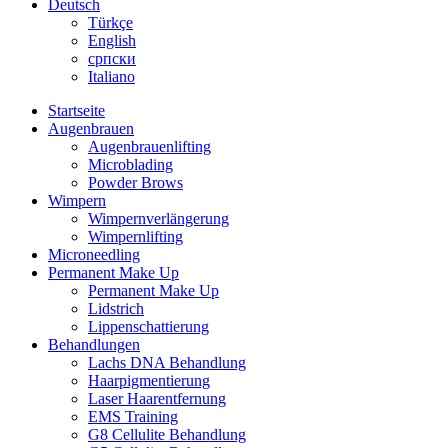
Deutsch
Türkçe
English
српски
Italiano
Startseite
Augenbrauen
Augenbrauenlifting
Microblading
Powder Brows
Wimpern
Wimpernverlängerung
Wimpernlifting
Microneedling
Permanent Make Up
Permanent Make Up
Lidstrich
Lippenschattierung
Behandlungen
Lachs DNA Behandlung
Haarpigmentierung
Laser Haarentfernung
EMS Training
G8 Cellulite Behandlung