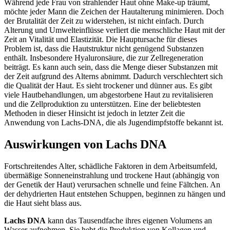
Während jede Frau von strahlender Haut ohne Make-up träumt,
möchte jeder Mann die Zeichen der Hautalterung minimieren. Doch
der Brutalität der Zeit zu widerstehen, ist nicht einfach. Durch
Alterung und Umwelteinflüsse verliert die menschliche Haut mit der
Zeit an Vitalität und Elastizität. Die Hauptursache für dieses
Problem ist, dass die Hautstruktur nicht genügend Substanzen
enthält. Insbesondere Hyaluronsäure, die zur Zellregeneration
beiträgt. Es kann auch sein, dass die Menge dieser Substanzen mit
der Zeit aufgrund des Alterns abnimmt. Dadurch verschlechtert sich
die Qualität der Haut. Es sieht trockener und dünner aus. Es gibt
viele Hautbehandlungen, um abgestorbene Haut zu revitalisieren
und die Zellproduktion zu unterstützen. Eine der beliebtesten
Methoden in dieser Hinsicht ist jedoch in letzter Zeit die
Anwendung von Lachs-DNA, die als Jugendimpfstoffe bekannt ist.
Auswirkungen von Lachs DNA
Fortschreitendes Alter, schädliche Faktoren in dem Arbeitsumfeld,
übermäßige Sonneneinstrahlung und trockene Haut (abhängig von
der Genetik der Haut) verursachen schnelle und feine Fältchen. An
der dehydrierten Haut entstehen Schuppen, beginnen zu hängen und
die Haut sieht blass aus.
Lachs DNA
kann das Tausendfache ihres eigenen Volumens an
Wasser aufnehmen. Sie hebt die Produktion von Kollagen und