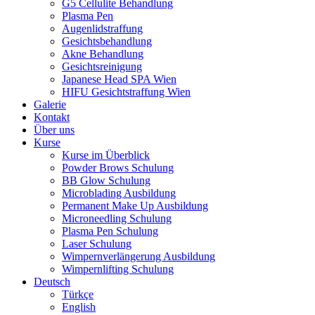
G5 Cellulite Behandlung
Plasma Pen
Augenlidstraffung
Gesichtsbehandlung
Akne Behandlung
Gesichtsreinigung
Japanese Head SPA Wien
HIFU Gesichtstraffung Wien
Galerie
Kontakt
Über uns
Kurse
Kurse im Überblick
Powder Brows Schulung
BB Glow Schulung
Microblading Ausbildung
Permanent Make Up Ausbildung
Microneedling Schulung
Plasma Pen Schulung
Laser Schulung
Wimpernverlängerung Ausbildung
Wimpernlifting Schulung
Deutsch
Türkçe
English