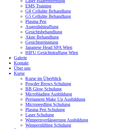
Laser Haarentfernung
EMS Training
G8 Cellulite Behandlung
G5 Cellulite Behandlung
Plasma Pen
Augenlidstraffung
Gesichtsbehandlung
Akne Behandlung
Gesichtsreinigung
Japanese Head SPA Wien
HIFU Gesichtstraffung Wien
Galerie
Kontakt
Über uns
Kurse
Kurse im Überblick
Powder Brows Schulung
BB Glow Schulung
Microblading Ausbildung
Permanent Make Up Ausbildung
Microneedling Schulung
Plasma Pen Schulung
Laser Schulung
Wimpernverlängerung Ausbildung
Wimpernlifting Schulung