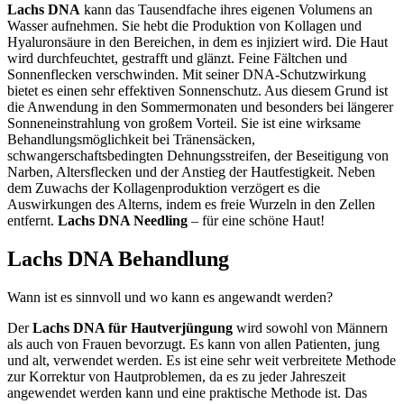
Lachs DNA
kann das Tausendfache ihres eigenen Volumens an
Wasser aufnehmen. Sie hebt die Produktion von Kollagen und
Hyaluronsäure in den Bereichen, in dem es injiziert wird. Die Haut
wird durchfeuchtet, gestrafft und glänzt. Feine Fältchen und
Sonnenflecken verschwinden. Mit seiner DNA-Schutzwirkung
bietet es einen sehr effektiven Sonnenschutz. Aus diesem Grund ist
die Anwendung in den Sommermonaten und besonders bei längerer
Sonneneinstrahlung von großem Vorteil. Sie ist eine wirksame
Behandlungsmöglichkeit bei Tränensäcken,
schwangerschaftsbedingten Dehnungsstreifen, der Beseitigung von
Narben, Altersflecken und der Anstieg der Hautfestigkeit. Neben
dem Zuwachs der Kollagenproduktion verzögert es die
Auswirkungen des Alterns, indem es freie Wurzeln in den Zellen
entfernt.
Lachs DNA Needling
– für eine schöne Haut!
Lachs DNA Behandlung
Wann ist es sinnvoll und wo kann es angewandt werden?
Der
Lachs DNA für Hautverjüngung
wird sowohl von Männern
als auch von Frauen bevorzugt. Es kann von allen Patienten, jung
und alt, verwendet werden. Es ist eine sehr weit verbreitete Methode
zur Korrektur von Hautproblemen, da es zu jeder Jahreszeit
angewendet werden kann und eine praktische Methode ist. Das